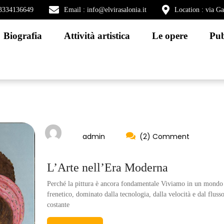
) 3334136649
Email : info@elvirasalonia.it
Location : via G
Biografia
Attività artistica
Le opere
Pub
admin
(2) Comment
L’Arte nell’Era Moderna
Perché la pittura è ancora fondamentale Viviamo in un mondo
frenetico, dominato dalla tecnologia, dalla velocità e dal fluss
costante