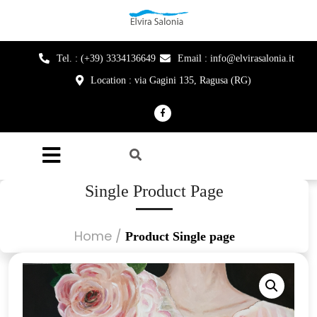
Tel. : (+39) 3334136649
Email : info@elvirasalonia.it
Location : via Gagini 135, Ragusa (RG)
Single Product Page
Home
/
Product Single page