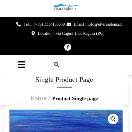
Tel. : (+39) 3334136649
Email : info@elvirasalonia.it
Location : via Gagini 135, Ragusa (RG)
Single Product Page
Home
/
Product Single page