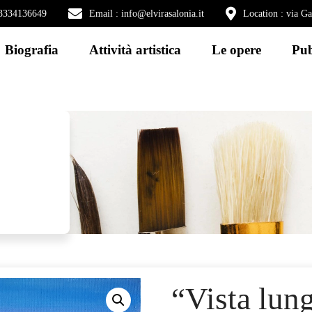
) 3334136649
Email : info@elvirasalonia.it
Location : via G
Biografia
Attività artistica
Le opere
Pub
“Vista lun