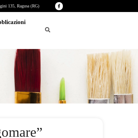
agini 135, Ragusa (RG)
blicazioni
gomare”