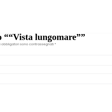
o ““Vista lungomare””
i obbligatori sono contrassegnati
*